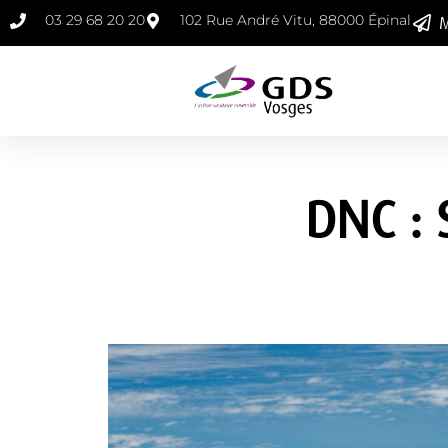
03 29 68 20 20
102 Rue André Vitu, 88000 Épinal
M
DNC : 