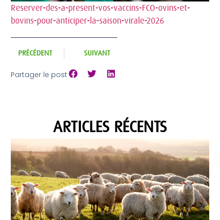
Reserver-des-a-present-vos-vaccins-FCO-ovins-et-
bovins-pour-anticiper-la-saison-virale-2026
PRÉCÉDENT
SUIVANT
Partager le post
ARTICLES RÉCENTS