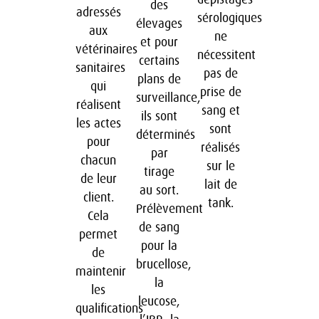
des
adressés
sérologiques
élevages
aux
ne
et pour
vétérinaires
nécessitent
certains
sanitaires
pas de
plans de
qui
prise de
surveillance,
réalisent
sang et
ils sont
les actes
sont
déterminés
pour
réalisés
par
chacun
sur le
tirage
de leur
lait de
au sort.
client.
tank.
Prélèvement
Cela
de sang
permet
pour la
de
brucellose,
maintenir
la
les
leucose,
qualifications