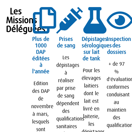
Les
Missions
Déléguées
Plus de
Prises
Dépistages
Inspection
1000
de sang
sérologiques
des
DAP
sur lait
dossiers
Les
éditées
de tank
+ de 97
à
dépistages
Pour les
l'année
%
à
élevages
d'évaluatio
réaliser
Edition
laitiers
conformes
par prise
des DAP
dont le
conduisant
de sang
de
lait est
au
dépendent
novembre
livré en
maintien
des
à mars,
laiterie,
des
qualifications
lesquels
les
qualificatio
sanitaires
sont
dépistages