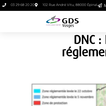
03 29 68 20 20
102 Rue André Vitu, 88000 Épinal
M
DNC :
réglemen