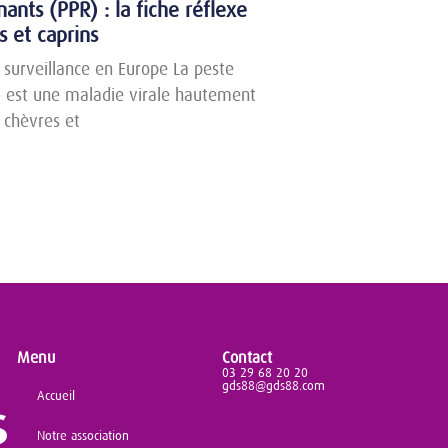
ants (PPR) : la fiche réflexe
s et caprins
surveillance en Europe La peste
) est une maladie virale hautement
 chèvres et
Menu
Contact
03 29 68 20 20
gds88@gds88.com
Accueil
Notre association